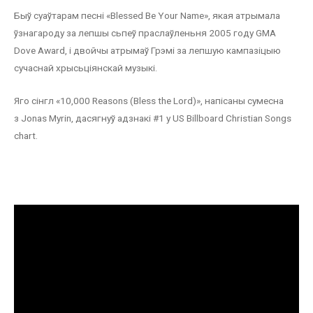
Быў суаўтарам песні «Blessed Be Your Name», якая атрымала
ўзнагароду за лепшы сьпеў праслаўленьня 2005 году GMA
Dove Award, і двойчы атрымаў Грэмі за лепшую кампазіцыю
сучаснай хрысьціянскай музыкі.
Яго сінгл «10,000 Reasons (Bless the Lord)», напісаны сумесна
з Jonas Myrin, дасягнуў адзнакі #1 у US Billboard Christian Songs
chart.