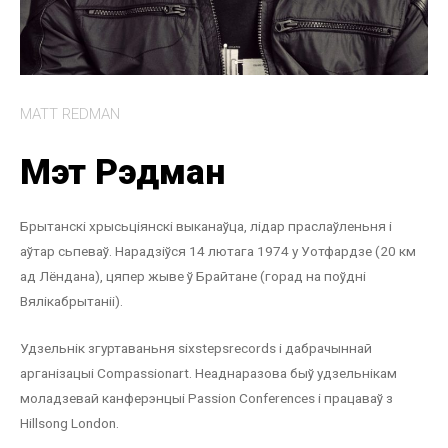
MATT REDMAN
Мэт Рэдман
Брытанскі хрысьціянскі выканаўца, лідар праслаўленьня і
аўтар сьпеваў. Нарадзіўся 14 лютага 1974 у Уотфардзе (20 км
ад Лёндана), цяпер жыве ў Брайтане (горад на поўдні
Вялікабрытаніі).
Удзельнік згуртаваньня sixstepsrecords і дабрачыннай
арганізацыі Compassionart. Неаднаразова быў удзельнікам
моладзевай канферэнцыі Passion Conferences і працаваў з
Hillsong London.