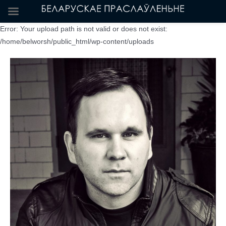
Error: Your upload path is not valid or does not exist:
/home/belworsh/public_html/wp-content/uploads