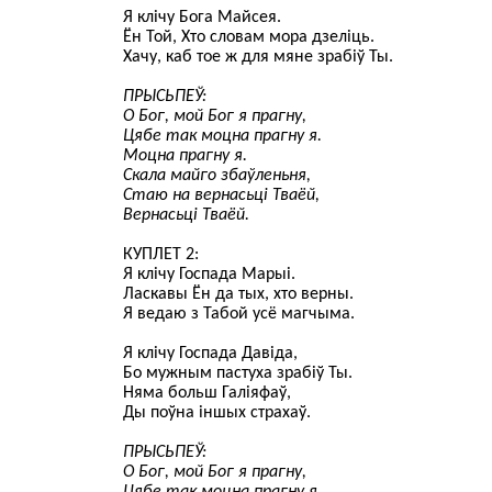
Я клічу Бога Майсея.
Ён Той, Хто словам мора дзеліць.
Хачу, каб тое ж для мяне зрабіў Ты.
ПРЫСЬПЕЎ:
О Бог, мой Бог я прагну,
Цябе так моцна прагну я.
Моцна прагну я.
Скала майго збаўленьня,
Стаю на вернасьці Тваёй,
Вернасьці Тваёй.
КУПЛЕТ 2:
Я клічу Госпада Марыі.
Ласкавы Ён да тых, хто верны.
Я ведаю з Табой усё магчыма.
Я клічу Госпада Давіда,
Бо мужным пастуха зрабіў Ты.
Няма больш Галіяфаў,
Ды поўна іншых страхаў.
ПРЫСЬПЕЎ:
О Бог, мой Бог я прагну,