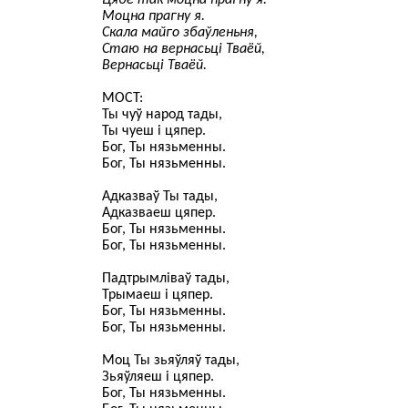
Цябе так моцна прагну я.
Моцна прагну я.
Скала майго збаўленьня,
Стаю на вернасьці Тваёй,
Вернасьці Тваёй.
МОСТ:
Ты чуў народ тады,
Ты чуеш і цяпер.
Бог, Ты нязьменны.
Бог, Ты нязьменны.
Адказваў Ты тады,
Адказваеш цяпер.
Бог, Ты нязьменны.
Бог, Ты нязьменны.
Падтрымліваў тады,
Трымаеш і цяпер.
Бог, Ты нязьменны.
Бог, Ты нязьменны.
Моц Ты зьяўляў тады,
Зьяўляеш і цяпер.
Бог, Ты нязьменны.