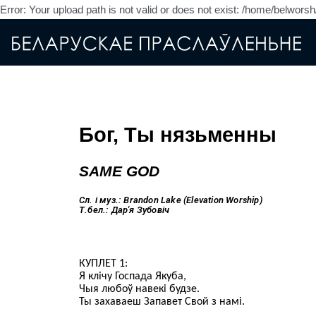
Error: Your upload path is not valid or does not exist: /home/belwor
Бог, Ты нязьменны
SAME GOD
Сл. і муз.: Brandon Lake (Elevation Worship)
Т.бел.: Дар'я Зубовіч
КУПЛЕТ 1:
Я клічу Госпада Якуба,
Чыя любоў навекі будзе.
Ты захаваеш Запавет Свой з намі.