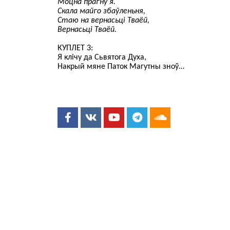
Моцна прагну я.
Скала майго збаўленьня,
Стаю на вернасьці Тваёй,
Вернасьці Тваёй.
КУПЛЕТ 3:
Я клічу да Сьвятога Духа,
Накрый мяне Паток Магутны зноў…