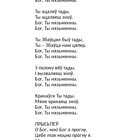
Бог, Ты нязьменны.
Ты ацаляў тады,
Ты ацаляеш зноў.
Бог, Ты нязьменны.
Бог, Ты нязьменны.
Ты Збаўцам быў тады,
Ты – Збаўца нам цяпер.
Бог, Ты нязьменны.
Бог, Ты нязьменны.
З палону вёў тады,
І вызваляеш зноў.
Бог, Ты нязьменны.
Бог, Ты нязьменны.
Кранаўся Ты тады,
Мяне кранаеш зноў.
Бог, Ты нязьменны.
Бог, Ты нязьменны.
ПРЫСЬПЕЎ:
О Бог, мой Бог я прагну,
Цябе так моцна прагну я.