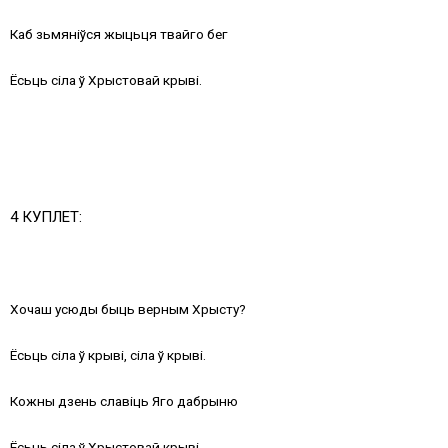
Каб зьмяніўся жыцьця твайго бег
Ёсьць сіла ў Хрыстовай крыві.
4 КУПЛЕТ:
Хочаш усюды быць верным Хрысту?
Ёсьць сіла ў крыві, сіла ў крыві.
Кожны дзень славіць Яго дабрыню
Ёсьць сіла ў Хрыстовай крыві.