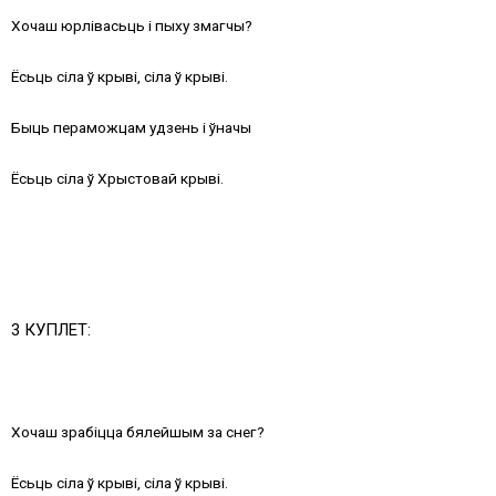
Хочаш юрлівасьць і пыху змагчы?
Ёсьць сіла ў крыві, сіла ў крыві.
Быць пераможцам удзень і ўначы
Ёсьць сіла ў Хрыстовай крыві.
3 КУПЛЕТ:
Хочаш зрабіцца бялейшым за снег?
Ёсьць сіла ў крыві, сіла ў крыві.