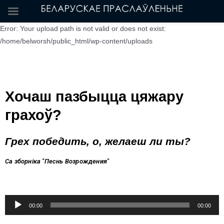
Error: Your upload path is not valid or does not exist:
/home/belworsh/public_html/wp-content/uploads
Хочаш пазбыцца цяжару
грахоў?
Грех победить, о, желаеш ли ты?
Са зборніка "Песнь Возрождения"
Аудиоплеер
00:00
00:00