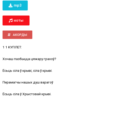
mp3
ноты
АКОРДЫ
1 1 КУПЛЕТ:
Хочаш пазбыцца цяжару грахоў?
Ёсьць сіла ў крыві, сіла ў крыві.
Перамагчы нашых душ варагоў
Ёсьць сіла ў Хрыстовай крыві.