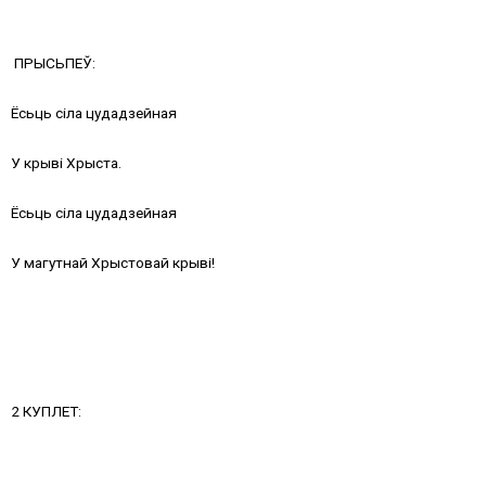
ПРЫСЬПЕЎ:
Ёсьць сіла цудадзейная
У крыві Хрыста.
Ёсьць сіла цудадзейная
У магутнай Хрыстовай крыві!
2 КУПЛЕТ: