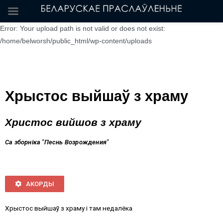
Error: Your upload path is not valid or does not exist:
/home/belworsh/public_html/wp-content/uploads
Хрыстос выйшаў з храму
Христос вийшов з храму
Са зборніка "Песнь Возрождения"
АКОРДЫ
Хрыстос выйшаў з храму і там недалёка