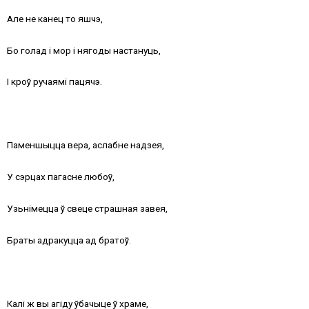
Але не канец то яшчэ,
Бо голад і мор і нягоды настануць,
І кроў ручаямі пацячэ.
Паменшыцца вера, аслабне надзея,
У сэрцах пагасне любоў,
Узьнімецца ў свеце страшная завея,
Браты адракуцца ад братоў.
Калі ж вы агіду ўбачыце ў храме,