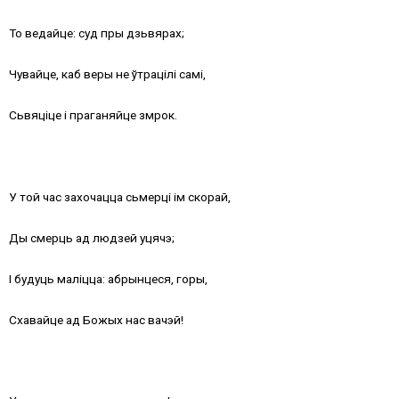
То ведайце: суд пры дзьвярах;
Чувайце, каб веры не ўтрацілі самі,
Сьвяціце і праганяйце змрок.
У той час захочацца сьмерці ім скорай,
Ды смерць ад людзей уцячэ;
І будуць маліцца: абрынцеся, горы,
Схавайце ад Божых нас вачэй!