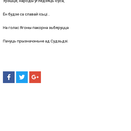
Урэшце, народы угледзяць Ісуса,
Ён будзе са славай ісьці…
На голас Ягоны пакорна зьбяруцца
Пачуць прызначэньне ад Судзьдзі.