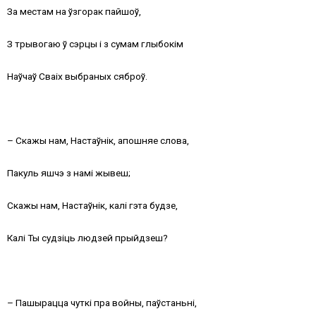
За местам на ўзгорак пайшоў,
З трывогаю ў сэрцы і з сумам глыбокім
Наўчаў Сваіх выбраных сяброў.
– Скажы нам, Настаўнік, апошняе слова,
Пакуль яшчэ з намі жывеш;
Скажы нам, Настаўнік, калі гэта будзе,
Калі Ты судзіць людзей прыйдзеш?
– Пашырацца чуткі пра войны, паўстаньні,