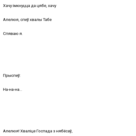
Хачу імкнуцца да цябе, хачу
Алелюя, спеў хвалы Табе
Спяваю я.
Прыспеў:
На-на-на…
Алелюя! Хваліце Госпада з нябёсаў,