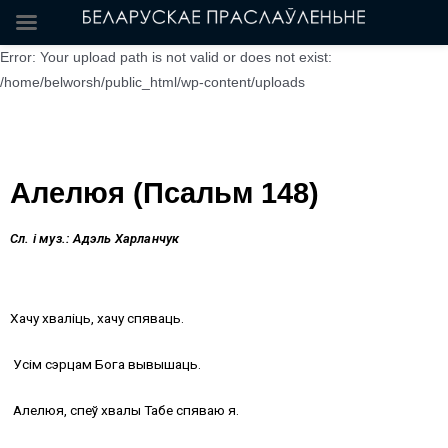
Error: Your upload path is not valid or does not exist:
/home/belworsh/public_html/wp-content/uploads
Алелюя (Псальм 148)
Сл. і муз.: Адэль Харланчук
Хачу хваліць, хачу спяваць.
Усім сэрцам Бога вывышаць.
Алелюя, спеў хвалы Табе спяваю я.