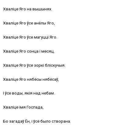
Хваліце Яго на вышынях.
Хваліце Яго ўсе анёлы Яго,
Хваліце Яго ўсе магуцці Яго.
Хваліце Яго сонца і месяц,
Хваліце Яго ўсе зоркі бліскучыя.
Хваліце Яго нябёсы нябёсаў,
І ўсе воды, якія над небам.
Хваліце імя Госпада,
Бо загадаў Ён, і ўсё было створана.