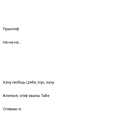
Прыспеў:
На-на-на…
Хачу любіць Цябе, Ісус, хачу.
Алелюя, спеў хвалы Табе
Спяваю я.