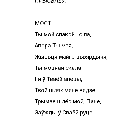
ПРЫСЬПЕЎ
.
МОСТ:
Ты мой спакой і сіла,
Апора Ты мая,
Жыцьця майго цьвярдыня,
Ты моцная скала
.
І я ў Тваёй апецы,
Твой шлях мяне вядзе.
Трымаеш лёс мой, Пане,
Заўжды ў Сваёй руцэ
.