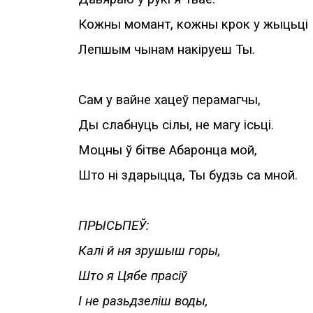
Кожны момант, кожны крок у жыцьці
Лепшым чынам накіруеш Ты
.
Сам у вайне хацеў перамагчы,
Ды слабнуць сілы, не магу ісьці.
Моцны ў бітве Абаронца мой,
Што ні здарыцца, Ты будзь са мной
.
ПРЫСЬПЕЎ:
Калі й ня зрушыш горы,
Што я Цябе прасіў
І не разьдзеліш воды,