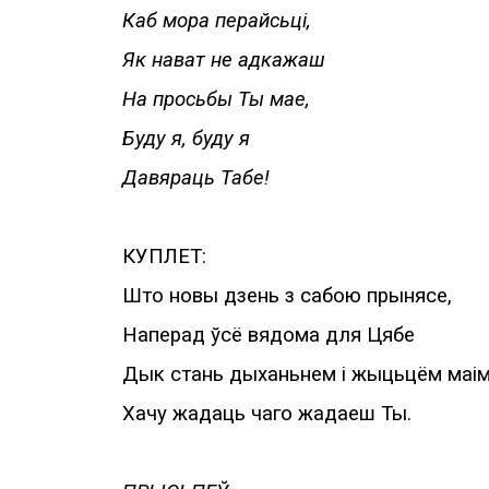
Каб мора перайсьці,
Як нават не адкажаш
На просьбы Ты мае,
Буду я, буду я
Давяраць Табе!
КУПЛЕТ:
Што новы дзень з сабою прынясе,
Наперад ўсё вядома для Цябе
Дык стань дыханьнем і жыцьцём маім
Хачу жадаць чаго жадаеш Ты.