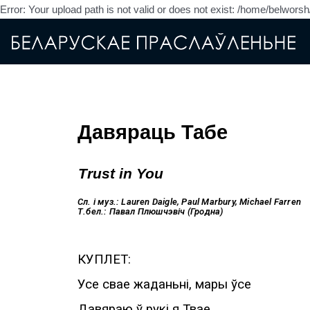
Error: Your upload path is not valid or does not exist: /home/belwor
Давяраць Табе
Trust in You
Сл. і муз.:
Lauren Daigle,
Paul Marbury, Michael Farren
Т.бел.: Павал Плюшчэвіч (Гродна)
КУПЛЕТ:
Усе свае жаданьні, мары ўсе
Давяраю ў рукі я Твае.