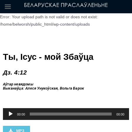
Error: Your upload path is not valid or does not exist:
/home/belworsh/public_html/wp-content/uploads
Ты, Ісус - мой Збаўца
Дз. 4:12
Аўтар невядомы
Выканаўца: Алеся Унукоўская, Вольга Барок
Аудиоплеер
00:00
00:00
MP3