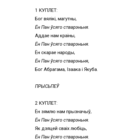
1 КУПЛЕТ:
Бог вялікі, магутны,
Ён Пан ўсяго стварэньня
.
Аддае нам краіны,
Ён Пан ўсяго стварэньня.
Ён скарае народы,
Ён Пан ўсяго стварэньня
,
Бог Абрагама, Ізаака і Якуба.
ПРЫСЬПЕЎ
2 КУПЛЕТ:
Ён зямлю нам прызначыў,
Ён Пан ўсяго стварэньня.
Як дзяцей сваіх любіць,
Ён Пан ўсяго стварэньня.