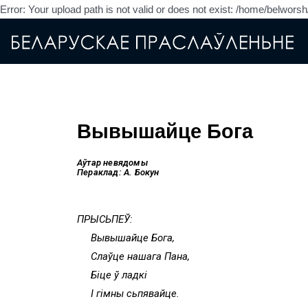
Error: Your upload path is not valid or does not exist: /home/belwor
Вывышайце Бога
Аўтар невядомы
Пераклад: А. Бокун
ПРЫСЬПЕЎ:
Вывышайце Бога,
Слаўце нашага Пана,
Біце ў ладкі
І гімны сьпявайце.