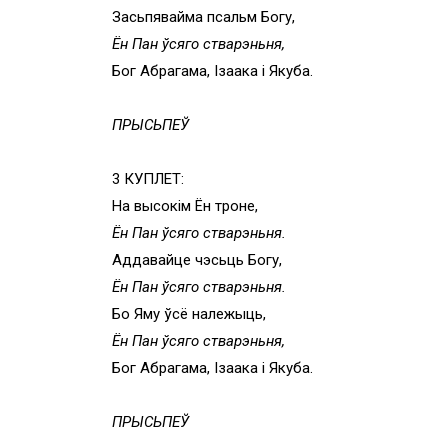
Засьпявайма псальм Богу,
Ён Пан ўсяго стварэньня,
Бог Абрагама, Ізаака і Якуба.
ПРЫСЬПЕЎ
3 КУПЛЕТ:
На высокім Ён троне,
Ён Пан ўсяго стварэньня.
Аддавайце чэсьць Богу,
Ён Пан ўсяго стварэньня.
Бо Яму ўсё належыць,
Ён Пан ўсяго стварэньня,
Бог Абрагама, Ізаака і Якуба.
ПРЫСЬПЕЎ