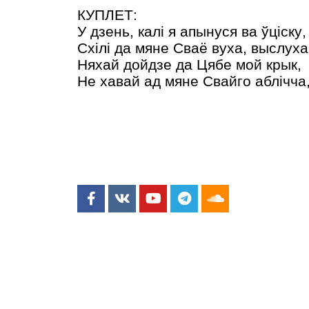
КУПЛЕТ
:
У дзень, калі я апынуся ва ўціску
,
Схілі да мяне
С
ваё вуха
,
выслуха
Няхай дойдзе да Цябе мой крык
,
Не хавай ад мяне Свайго аблічча