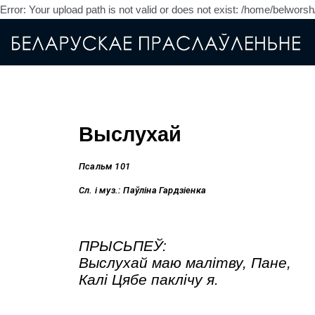
Error: Your upload path is not valid or does not exist: /home/belwor
Выслухай
Псальм 101
Сл. і муз.: Паўліна Гардзіенка
ПРЫСЬПЕЎ:
Выслухай маю малітву, Пане,
К
алі Цябе паклічу я
.