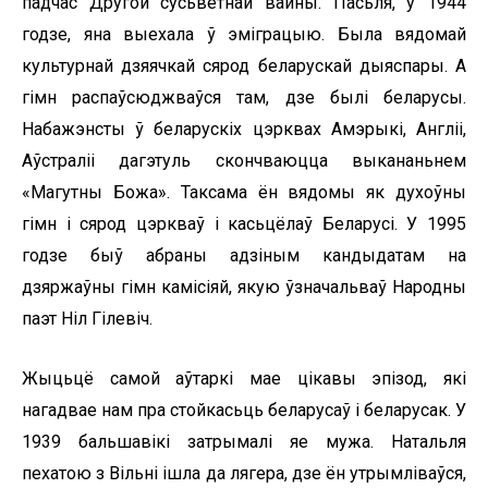
падчас Другой сусьветнай вайны. Пасьля, у 1944
годзе, яна выехала ў эміграцыю. Была вядомай
культурнай дзяячкай сярод беларускай дыяспары. А
гімн распаўсюджваўся там, дзе былі беларусы.
Набажэнсты ў беларускіх цэрквах Амэрыкі, Англіі,
Аўстраліі дагэтуль скончваюцца выкананьнем
«Магутны Божа». Таксама ён вядомы як духоўны
гімн і сярод цэркваў і касьцёлаў Беларусі. У 1995
годзе быў абраны адзіным кандыдатам на
дзяржаўны гімн камісіяй, якую ўзначальваў Народны
паэт Ніл Гілевіч.
Жыцьцё самой аўтаркі мае цікавы эпізод, які
нагадвае нам пра стойкасьць беларусаў і беларусак. У
1939 бальшавікі затрымалі яе мужа. Натальля
пехатою з Вільні ішла да лягера, дзе ён утрымліваўся,